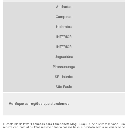
Andradas
Campinas
Holambra
INTERIOR
INTERIOR
Jaguariúna
Pirassununga
SP - Interior
São Paulo
Verifique as regiões que atendemos
O conteúdo do texto "
Fachadas para Lanchonete Mogi Guaçu
" é de direito reservado. Sua
reprodução, parcial ou total, mesmo citando nossos links, é proibida sem a autorização do