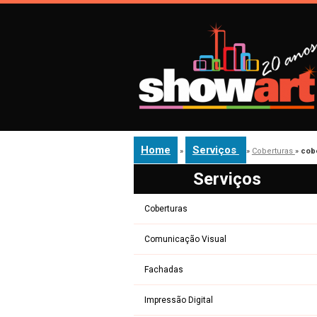
Home
Serviços
»
»
Coberturas
»
cobe
Serviços
Coberturas
Comunicação Visual
Fachadas
Impressão Digital