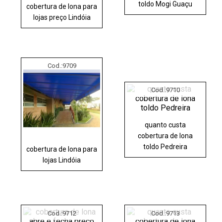
toldo Mogi Guaçu
cobertura de lona para
lojas preço Lindóia
Cod.:
9709
Cod.:
9710
quanto custa
cobertura de lona
toldo Pedreira
cobertura de lona para
lojas Lindóia
Cod.:
9712
Cod.:
9713