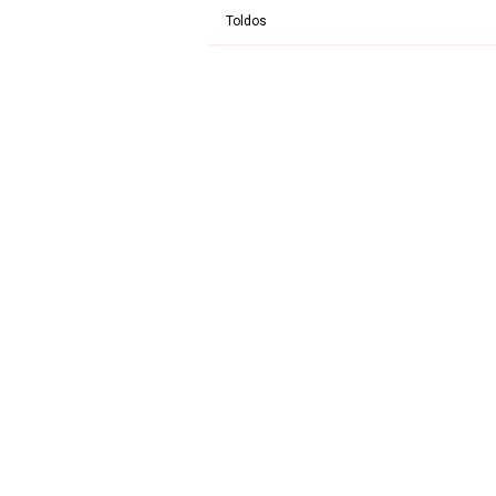
Toldos
Entre em contato pelos
telefones
(19)
(19)