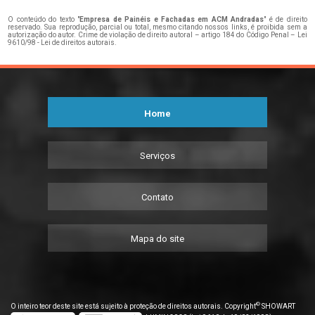
O conteúdo do texto "
Empresa de Painéis e Fachadas em ACM Andradas
" é de direito
reservado. Sua reprodução, parcial ou total, mesmo citando nossos links, é proibida sem a
autorização do autor. Crime de violação de direito autoral – artigo 184 do Código Penal –
Lei
9610/98 - Lei de direitos autorais
.
Home
Serviços
Contato
Mapa do site
©
O inteiro teor deste site está sujeito à proteção de direitos autorais. Copyright
SHOWART