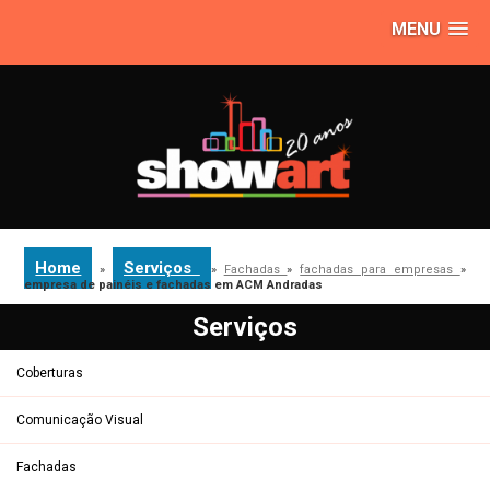
MENU
Home
Serviços
»
»
Fachadas
»
fachadas para empresas
»
empresa de painéis e fachadas em ACM Andradas
Serviços
Coberturas
Comunicação Visual
Fachadas