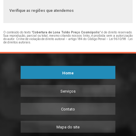
Verifique as regiões que atendemos
O conteúdo do texto "
Cobertura de Lona Toldo Preço Cosmópolis
" é de direito reservado.
Sua reprodução, parcial ou total, mesmo citando nossos links, é proibida sem a autorização
do autor. Crime de violação de direito autoral – artigo 184 do Código Penal –
Lei 9610/98 - Lei
de direitos autorais
.
Home
Serviços
Contato
Mapa do site