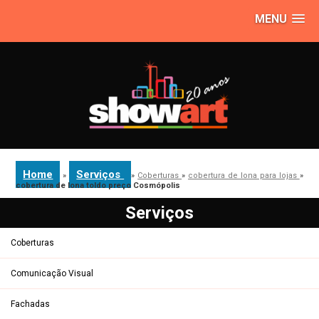
MENU
Home
Serviços
»
»
Coberturas
»
cobertura de lona para lojas
»
cobertura de lona toldo preço Cosmópolis
Serviços
Coberturas
Comunicação Visual
Fachadas