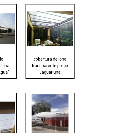
de
cobertura de lona
 lona
transparente preço
Aguaí
Jaguariúna