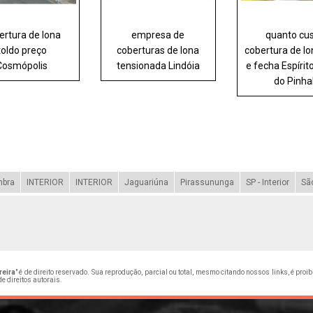
ertura de lona
empresa de
quanto cu
toldo preço
coberturas de lona
cobertura de lo
Cosmópolis
tensionada Lindóia
e fecha Espírit
do Pinha
mbra
INTERIOR
INTERIOR
Jaguariúna
Pirassununga
SP - Interior
Sã
reira
" é de direito reservado. Sua reprodução, parcial ou total, mesmo citando nossos links, é proi
de direitos autorais
.