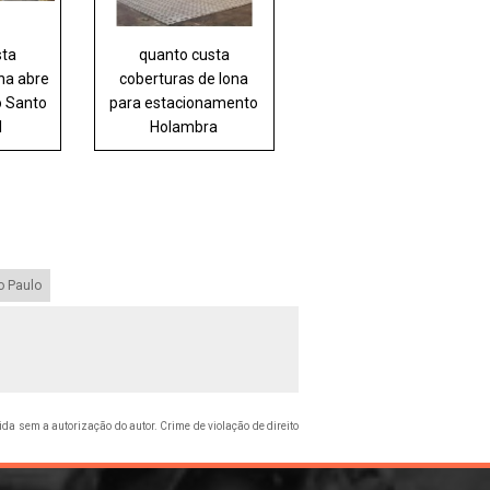
sta
quanto custa
na abre
coberturas de lona
o Santo
para estacionamento
l
Holambra
o Paulo
bida sem a autorização do autor. Crime de violação de direito