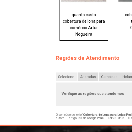
quanto custa
cob
cobertura de lona para
comércio Artur
Nogueira
Regiões de Atendimento
Selecione:
Andradas
Campinas
Hola
Verifique as regiões que atendemos
O conteúdo do texto "
Cobertura de Lona para Lojas Ped
autoral – artigo 184 do Código Penal –
Lei 9610/98 - Lei 