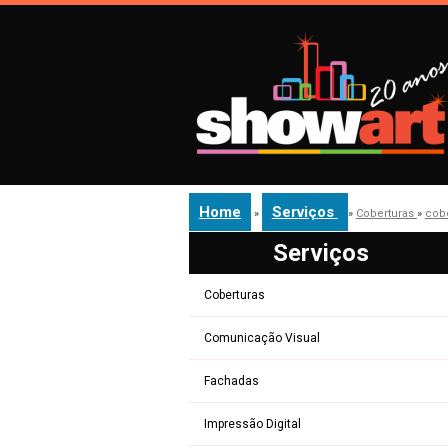
Home
Serviços
»
»
Coberturas
»
cobe
Serviços
Coberturas
Comunicação Visual
Fachadas
Impressão Digital