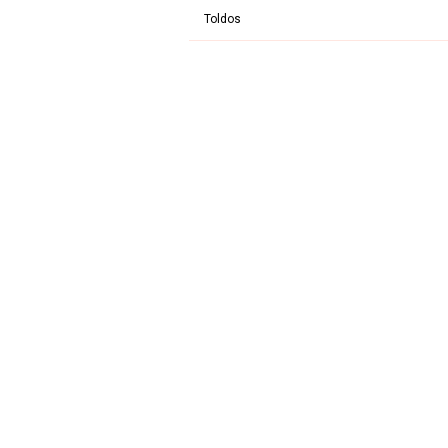
Toldos
Entre em contato pelos
telefones
(19)
(19)